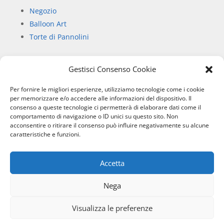
Negozio
Balloon Art
Torte di Pannolini
Gestisci Consenso Cookie
Informazioni
Per fornire le migliori esperienze, utilizziamo tecnologie come i cookie
Chi siamo
per memorizzare e/o accedere alle informazioni del dispositivo. Il
consenso a queste tecnologie ci permetterà di elaborare dati come il
Privacy Policy
comportamento di navigazione o ID unici su questo sito. Non
Informativa sull’uso dei cookie
acconsentire o ritirare il consenso può influire negativamente su alcune
Condizioni di vendita
caratteristiche e funzioni.
Accetta
SIBILLA SERVICE
– RIPE SAN GINESIO (MC) P.IVA:
01796000436 © 2026
Nega
Visualizza le preferenze