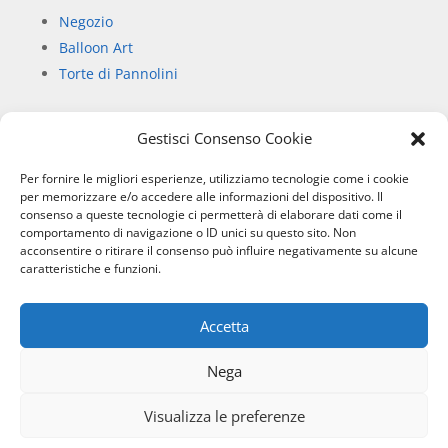
Negozio
Balloon Art
Torte di Pannolini
Gestisci Consenso Cookie
Informazioni
Per fornire le migliori esperienze, utilizziamo tecnologie come i cookie
Chi siamo
per memorizzare e/o accedere alle informazioni del dispositivo. Il
consenso a queste tecnologie ci permetterà di elaborare dati come il
Privacy Policy
comportamento di navigazione o ID unici su questo sito. Non
Informativa sull’uso dei cookie
acconsentire o ritirare il consenso può influire negativamente su alcune
Condizioni di vendita
caratteristiche e funzioni.
Accetta
SIBILLA SERVICE
– RIPE SAN GINESIO (MC) P.IVA:
01796000436 © 2026
Nega
Visualizza le preferenze