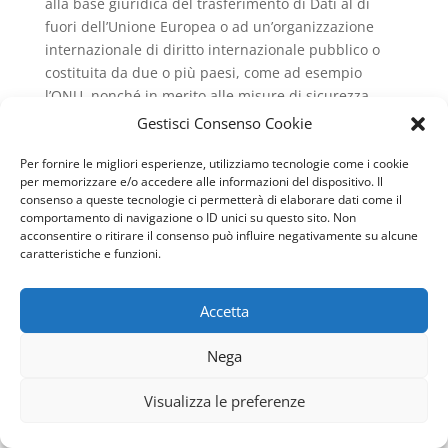
alla base giuridica del trasferimento di Dati al di
fuori dell’Unione Europea o ad un’organizzazione
internazionale di diritto internazionale pubblico o
costituita da due o più paesi, come ad esempio
l’ONU, nonché in merito alle misure di sicurezza
adottate dal Titolare per proteggere i Dati.
Gestisci Consenso Cookie
Qualora abbia luogo uno dei trasferimenti appena
Per fornire le migliori esperienze, utilizziamo tecnologie come i cookie
descritti, l’Utente può fare riferimento alle rispettive
per memorizzare e/o accedere alle informazioni del dispositivo. Il
consenso a queste tecnologie ci permetterà di elaborare dati come il
sezioni di questo documento o chiedere informazioni
comportamento di navigazione o ID unici su questo sito. Non
al Titolare contattandolo agli estremi riportati in
acconsentire o ritirare il consenso può influire negativamente su alcune
apertura.
caratteristiche e funzioni.
Periodo di conservazione
Accetta
I Dati sono trattati e conservati per il tempo richiesto
dalle finalità per le quali sono stati raccolti.
Nega
Pertanto:
Visualizza le preferenze
I Dati Personali raccolti per scopi collegati
all’esecuzione di un contratto tra il Titolare e