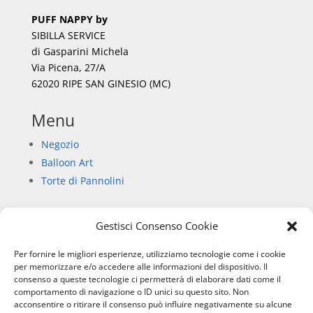
PUFF NAPPY by
SIBILLA SERVICE
di Gasparini Michela
Via Picena, 27/A
62020 RIPE SAN GINESIO (MC)
Menu
Negozio
Balloon Art
Torte di Pannolini
Gestisci Consenso Cookie
Informazioni
Per fornire le migliori esperienze, utilizziamo tecnologie come i cookie
Chi siamo
per memorizzare e/o accedere alle informazioni del dispositivo. Il
consenso a queste tecnologie ci permetterà di elaborare dati come il
Privacy Policy
comportamento di navigazione o ID unici su questo sito. Non
Informativa sull’uso dei cookie
acconsentire o ritirare il consenso può influire negativamente su alcune