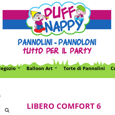
egozio
Balloon Art
Torte di Pannolini
C
6
LIBERO COMFORT 6