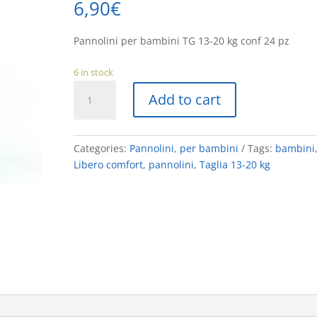
6,90
€
Pannolini per bambini TG 13-20 kg conf 24 pz
6 in stock
LIBERO
Add to cart
COMFORT
6
quantity
Categories:
Pannolini
,
per bambini
Tags:
bambini
Libero comfort
,
pannolini
,
Taglia 13-20 kg