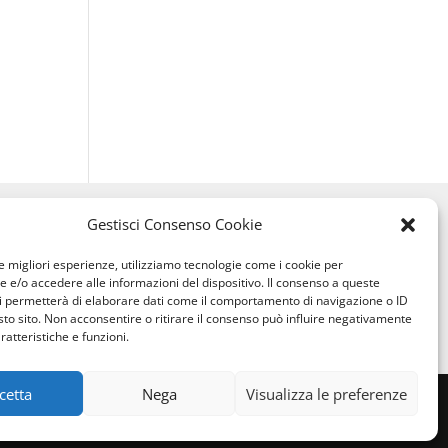
Informazioni
Gestisci Consenso Cookie
Chi siamo
le migliori esperienze, utilizziamo tecnologie come i cookie per
Privacy Policy
e/o accedere alle informazioni del dispositivo. Il consenso a queste
i permetterà di elaborare dati come il comportamento di navigazione o ID
Informativa sull’uso dei cookie
sto sito. Non acconsentire o ritirare il consenso può influire negativamente
Condizioni di vendita
ratteristiche e funzioni.
cetta
Nega
Visualizza le preferenze