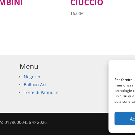
MBINI
CIUCCIO
16,00
€
Menu
Negozio
Per fornire 
Balloon Art
memorizzare 
tecnologie c
Torte di Pannolini
unici su que
su alcune ca
Ac
VA: 01796000436 © 2026