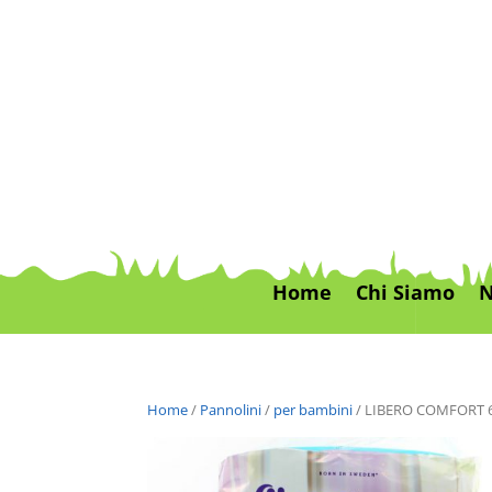
Home
Chi Siamo
N
Home
/
Pannolini
/
per bambini
/ LIBERO COMFORT 