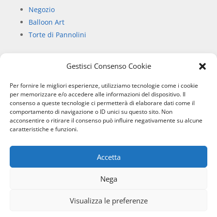
Negozio
Balloon Art
Torte di Pannolini
Gestisci Consenso Cookie
Informazioni
Per fornire le migliori esperienze, utilizziamo tecnologie come i cookie
Chi siamo
per memorizzare e/o accedere alle informazioni del dispositivo. Il
consenso a queste tecnologie ci permetterà di elaborare dati come il
Privacy Policy
comportamento di navigazione o ID unici su questo sito. Non
Informativa sull’uso dei cookie
acconsentire o ritirare il consenso può influire negativamente su alcune
Condizioni di vendita
caratteristiche e funzioni.
Accetta
SIBILLA SERVICE
– RIPE SAN GINESIO (MC) P.IVA:
01796000436 © 2026
Nega
Visualizza le preferenze