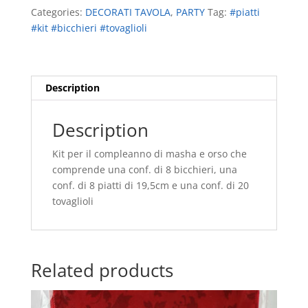
MASHA
Categories:
DECORATI TAVOLA
,
PARTY
Tag:
#piatti
E
#kit #bicchieri #tovaglioli
ORSO
quantity
Description
Description
Kit per il compleanno di masha e orso che
comprende una conf. di 8 bicchieri, una
conf. di 8 piatti di 19,5cm e una conf. di 20
tovaglioli
Related products