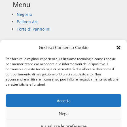
Menu
Negozio
Balloon Art
Torte di Pannolini
Gestisci Consenso Cookie
Informazioni
Per fornire le migliori esperienze, utilizziamo tecnologie come i cookie
Chi siamo
per memorizzare e/o accedere alle informazioni del dispositivo. Il
consenso a queste tecnologie ci permetterà di elaborare dati come il
Privacy Policy
comportamento di navigazione o ID unici su questo sito. Non
Informativa sull’uso dei cookie
acconsentire o ritirare il consenso può influire negativamente su alcune
Condizioni di vendita
caratteristiche e funzioni.
Accetta
SIBILLA SERVICE
– RIPE SAN GINESIO (MC) P.IVA:
01796000436 © 2026
Nega
Visualizza le preferenze