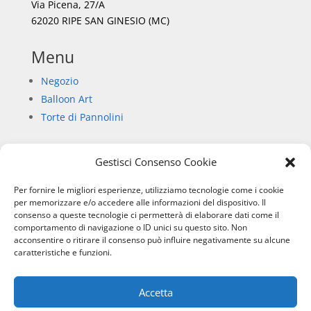
Via Picena, 27/A
62020 RIPE SAN GINESIO (MC)
Menu
Negozio
Balloon Art
Torte di Pannolini
Gestisci Consenso Cookie
Informazioni
Per fornire le migliori esperienze, utilizziamo tecnologie come i cookie
Chi siamo
per memorizzare e/o accedere alle informazioni del dispositivo. Il
consenso a queste tecnologie ci permetterà di elaborare dati come il
Privacy Policy
comportamento di navigazione o ID unici su questo sito. Non
Informativa sull’uso dei cookie
acconsentire o ritirare il consenso può influire negativamente su alcune
Condizioni di vendita
caratteristiche e funzioni.
Accetta
SIBILLA SERVICE
– RIPE SAN GINESIO (MC) P.IVA: