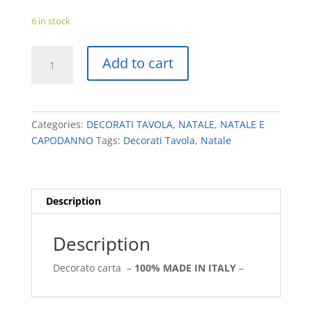
6 in stock
SET
Add to cart
DECORATO
XMAS
GINGERBREAD
quantity
Categories:
DECORATI TAVOLA
,
NATALE
,
NATALE E
CAPODANNO
Tags:
Decorati Tavola
,
Natale
Description
Description
Decorato carta –
100% MADE IN ITALY
–