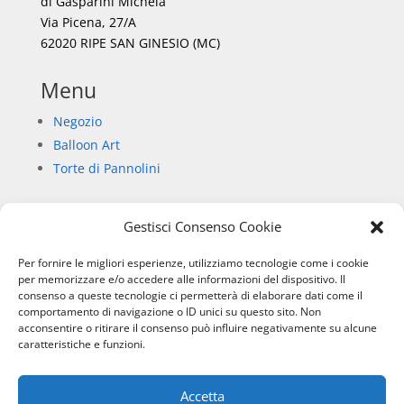
di Gasparini Michela
Via Picena, 27/A
62020 RIPE SAN GINESIO (MC)
Menu
Negozio
Balloon Art
Torte di Pannolini
Gestisci Consenso Cookie
Informazioni
Per fornire le migliori esperienze, utilizziamo tecnologie come i cookie
Chi siamo
per memorizzare e/o accedere alle informazioni del dispositivo. Il
consenso a queste tecnologie ci permetterà di elaborare dati come il
Privacy Policy
comportamento di navigazione o ID unici su questo sito. Non
Informativa sull’uso dei cookie
acconsentire o ritirare il consenso può influire negativamente su alcune
Condizioni di vendita
caratteristiche e funzioni.
Accetta