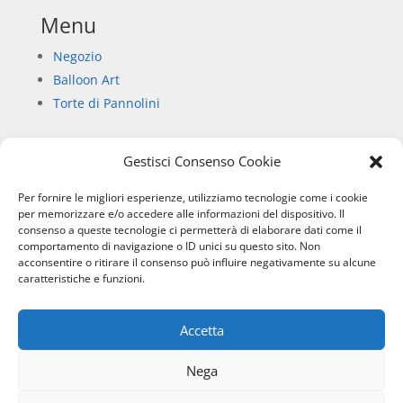
Menu
Negozio
Balloon Art
Torte di Pannolini
Gestisci Consenso Cookie
Informazioni
Per fornire le migliori esperienze, utilizziamo tecnologie come i cookie
Chi siamo
per memorizzare e/o accedere alle informazioni del dispositivo. Il
consenso a queste tecnologie ci permetterà di elaborare dati come il
Privacy Policy
comportamento di navigazione o ID unici su questo sito. Non
Informativa sull’uso dei cookie
acconsentire o ritirare il consenso può influire negativamente su alcune
Condizioni di vendita
caratteristiche e funzioni.
Accetta
SIBILLA SERVICE
– RIPE SAN GINESIO (MC) P.IVA:
01796000436 © 2026
Nega