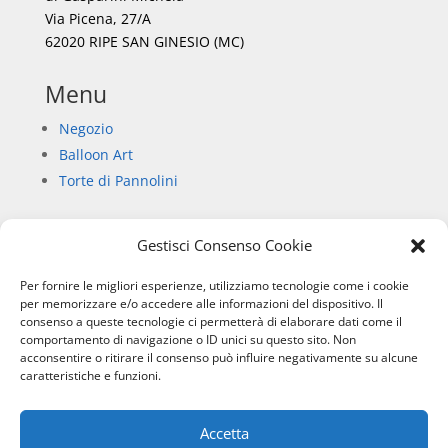
Via Picena, 27/A
62020 RIPE SAN GINESIO (MC)
Menu
Negozio
Balloon Art
Torte di Pannolini
Gestisci Consenso Cookie
Informazioni
Per fornire le migliori esperienze, utilizziamo tecnologie come i cookie
Chi siamo
per memorizzare e/o accedere alle informazioni del dispositivo. Il
consenso a queste tecnologie ci permetterà di elaborare dati come il
Privacy Policy
comportamento di navigazione o ID unici su questo sito. Non
Informativa sull’uso dei cookie
acconsentire o ritirare il consenso può influire negativamente su alcune
Condizioni di vendita
caratteristiche e funzioni.
Accetta